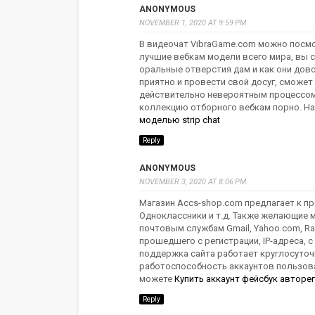
ANONYMOUS
NOVEMBER 1, 2020 AT 9:59 PM
В видеочат VibraGame.com можно посмо
лучшие вебкам модели всего мира, вы 
оральные отверстия дам и как они дов
приятно и провести свой досуг, сможе
действительно невероятным процессом,
коллекцию отборного вебкам порно. На
моделью strip chat
Reply
ANONYMOUS
NOVEMBER 3, 2020 AT 8:06 PM
Магазин Accs-shop.com предлагает к про
Одноклассники и т.д. Также желающие м
почтовым службам Gmail, Yahoo.com, Ram
прошедшего с регистрации, IP-адреса, 
поддержка сайта работает круглосуточн
работоспособность аккаунтов пользоват
можете
Купить аккаунт фейсбук авторег
Reply