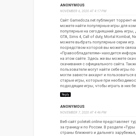
ANONYMOUS
NOVEMBER 6, 2020 AT 4:17 PM
Сайт Gamedoza.net публикует торрент-и
можете найти популярные игры для ком
популярные на сегодняшний день игры, 
GTA, Sims 4, Call of duty, Mortal Kombat,
можете выбрать популярные серии игр.
посредством которой вы можете связа
«Правообладателям» находится информ
на этом сайте. Здесь же вы можете ска
скачивания с официального сайта. Такж
пользователи могут найти себе игры по
могли завести аккаунт и пользоваться 
старые игры, которые при необходимост
подходящие игры, чтобы играть в них б
Reply
ANONYMOUS
NOVEMBER 7, 2020 AT 4:46 PM
Веб-сайт poleteli.online представляет
за границу и по России. В разделе «Тур
страны ближнего и дальнего зарубежья, н