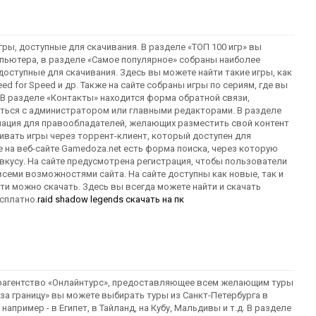
гры, доступные для скачивания. В разделе «ТОП 100 игр» вы
пьютера, в разделе «Самое популярное» собраны наиболее
доступные для скачивания. Здесь вы можете найти такие игры, как
 Need for Speed и др. Также на сайте собраны игры по сериям, где вы
 В разделе «Контакты» находится форма обратной связи,
ться с администратором или главными редакторами. В разделе
ация для правообладателей, желающих разместить свой контент
чивать игры через торрент-клиент, который доступен для
е на веб-сайте Gamedoza.net есть форма поиска, через которую
 вкусу. На сайте предусмотрена регистрация, чтобы пользователи
всеми возможностями сайта. На сайте доступны как новые, так и
и можно скачать. Здесь вы всегда можете найти и скачать
есплатно.
raid shadow legends скачать на пк
 турагентство «Онлайнтурс», предоставляющее всем желающим туры
ы за границу» вы можете выбирать туры из Санкт-Петербурга в
апример - в Египет, в Тайланд, на Кубу, Мальдивы и т.д. В разделе