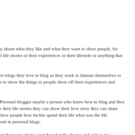
gs about what they like and what they want to show people, for
life stories or their experiences or their lifestyle or anything that
ir blogs they love to blog so they work to famous themselves or
 is to show the things to people show off their experiences and
g. Personal blogger maybe a person who know how to blog and they
heir life stories they can show their love story they can share
to show people how he/she spend their life what was the life
unt in personal blogs.
nd their pets photos and their family photos and videos too.