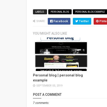
LABELS:
PERSONAL BLOG
PERSONAL BLOG EXAMPLE
Facebook
Twitter
Pinte
SHARE:
YOU MIGHT ALSO LIKE
Personal blog | personal blog
example
SEPTEMBER 03, 2019
POST A COMMENT
7 comments: